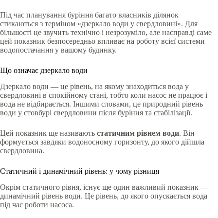
Під час планування буріння багато власників ділянок
стикаються з терміном «дзеркало води у свердловині». Для
більшості це звучить технічно і незрозуміло, але насправді саме
цей показник безпосередньо впливає на роботу всієї системи
водопостачання у вашому будинку.
Що означає дзеркало води
Дзеркало води — це рівень, на якому знаходиться вода у
свердловині в спокійному стані, тобто коли насос не працює і
вода не відбирається. Іншими словами, це природний рівень
води у стовбурі свердловини після буріння та стабілізації.
Цей показник ще називають
статичним рівнем води
. Він
формується завдяки водоносному горизонту, до якого дійшла
свердловина.
Статичний і динамічний рівень: у чому різниця
Окрім статичного рівня, існує ще один важливий показник —
динамічний рівень води. Це рівень, до якого опускається вода
під час роботи насоса.