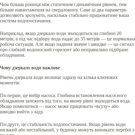
Чим більша різниця між статичним і динамічним рівнем, тим
більше навантаження на свердловину. Саме ці два параметри
дозволяють зрозуміти, наскільки стабільно працюватиме ваша
система водопостачання.
Наприклад, якщо дзеркало води знаходиться на глибині 20
метрів, а під час відбору вода падає до 35 метрів — це нормальна
робоча ситуація. Але якщо падіння значне і швидке — це сигнал
про слабкий водоносний горизонт або неправильно підібране
обладнання.
Чому дзеркало води важливе
Рівень дзеркала води впливає одразу на кілька ключових
моментів:
По-перше, це вибір насоса. Глибина встановлення насосного
обладнання залежить від того, на якому рівні знаходиться вода.
Якщо помилитися — насос може працювати «всуху» або
швидко вийти з ладу.
По-друге, це стабільність водопостачання. Якщо рівень води
низький або нестабільний, у будинку можуть виникати перебої з