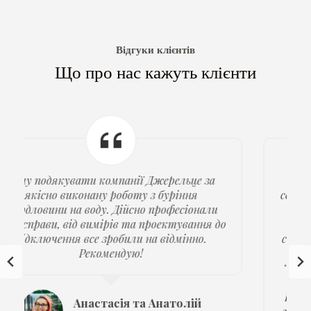
Відгуки клієнтів
Що про нас кажуть клієнти
Замовив буріння свердловини для води на
своїй ділянці у Київській обл., с. Щасливе. По
термінах уклалися чітко, без затримок.
Щодо грошей все як домовлялися. На
свердловину дали паспорт із гарантією на 5
років. Взагалі зробили свердловину дійсно
“під ключ”. Буровики виявилися тямущими
хлопцями, контролювати їх не довелося.
Водою почав користуватися одразу і дуже