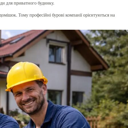
ди для приватного будинку.
домішок. Тому професійні бурові компанії орієнтуються на