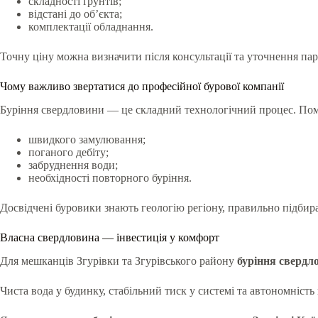
складності ґрунтів;
відстані до об’єкта;
комплектації обладнання.
Точну ціну можна визначити після консультації та уточнення па
Чому важливо звертатися до професійної бурової компанії
Буріння свердловини — це складний технологічний процес. Пом
швидкого замулювання;
поганого дебіту;
забруднення води;
необхідності повторного буріння.
Досвідчені буровики знають геологію регіону, правильно підбира
Власна свердловина — інвестиція у комфорт
Для мешканців Згурівки та Згурівського району
буріння свердл
Чиста вода у будинку, стабільний тиск у системі та автономніст