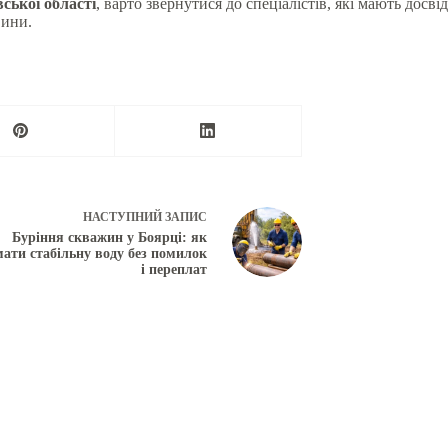
ської області
, варто звернутися до спеціалістів, які мають досв
вини.
НАСТУПНИЙ
ЗАПИС
Буріння скважин у Боярці: як
ати стабільну воду без помилок
і переплат