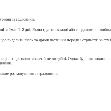
буріння свердловини.
ні займає 1–2 дні
. Якщо ґрунти складні або свердловина глибша
 щоб видалити пісок та дрібні частинки породи і отримати чисту 
еціальні дозволи зазвичай не потрібні. Однак буріння повинно 
ілянці.
альне розташування свердловини.