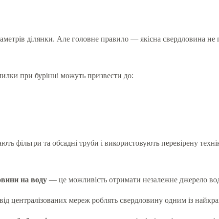
раметрів ділянки. Але головне правило — якісна свердловина не 
илки при бурінні можуть призвести до:
ють фільтри та обсадні труби і використовують перевірену технік
овини на воду
— це можливість отримати незалежне джерело води
ь від централізованих мереж роблять свердловину одним із найкр