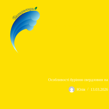
Перейти
до
вмісту
Буріння свердловин
Обл
Особливості буріння свердловин на 
Юлія
13.03.2026