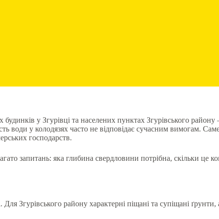
 будинків у Згурівці та населених пунктах Згурівського району
ість води у колодязях часто не відповідає сучасним вимогам. Сам
мерських господарств.
агато запитань: яка глибина свердловини потрібна, скільки це к
 Для Згурівського району характерні піщані та супіщані ґрунти, 