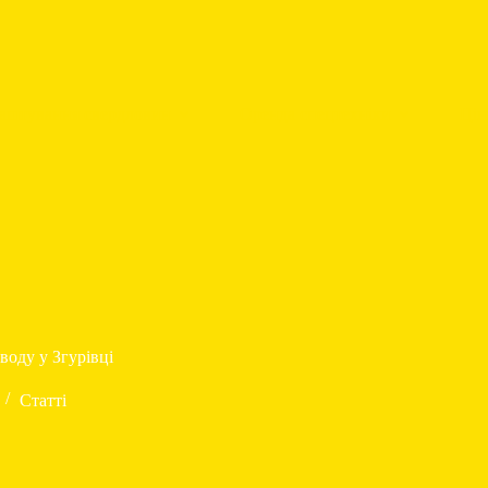
аштування свердловин
Оренда спецтехніки
Цін
воду у Згурівці
Статті