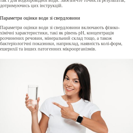
так і для водопровідної води. Забезпечте точність результатів,
дотримуючись цих інструкцій.
Параметри оцінки води зі свердловини
Параметри оцінки води зі свердловини включають фізико-
хімічні характеристики, такі як рівень pH, концентрація
розчинених речовин, мінеральний склад тощо, а також
бактеріологічні показники, наприклад, наявність колі-форм,
ешерихії та інших патогенних мікроорганізмів.